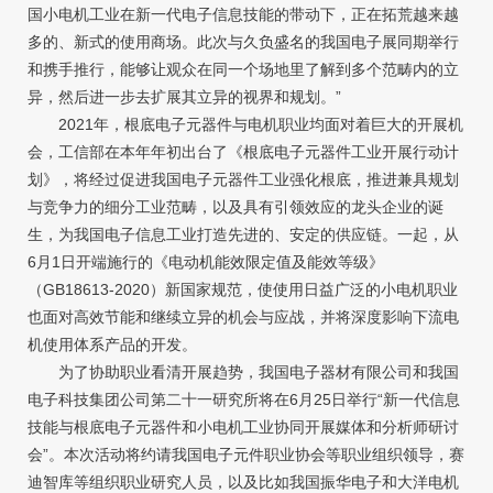
国小电机工业在新一代电子信息技能的带动下，正在拓荒越来越
多的、新式的使用商场。此次与久负盛名的我国电子展同期举行
和携手推行，能够让观众在同一个场地里了解到多个范畴内的立
异，然后进一步去扩展其立异的视界和规划。”
2021年，根底电子元器件与电机职业均面对着巨大的开展机
会，工信部在本年年初出台了《根底电子元器件工业开展行动计
划》，将经过促进我国电子元器件工业强化根底，推进兼具规划
与竞争力的细分工业范畴，以及具有引领效应的龙头企业的诞
生，为我国电子信息工业打造先进的、安定的供应链。一起，从
6月1日开端施行的《电动机能效限定值及能效等级》
（GB18613-2020）新国家规范，使使用日益广泛的小电机职业
也面对高效节能和继续立异的机会与应战，并将深度影响下流电
机使用体系产品的开发。
为了协助职业看清开展趋势，我国电子器材有限公司和我国
电子科技集团公司第二十一研究所将在6月25日举行“新一代信息
技能与根底电子元器件和小电机工业协同开展媒体和分析师研讨
会”。本次活动将约请我国电子元件职业协会等职业组织领导，赛
迪智库等组织职业研究人员，以及比如我国振华电子和大洋电机