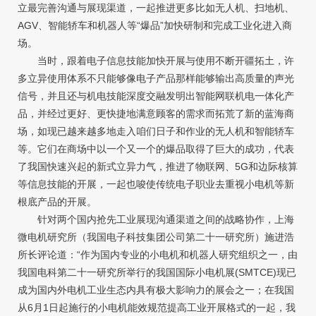
立最完善沟通与展现渠道，一起推进更多比如无人机、扫地机、
AGV、智能轿车和机器人等“爆品”加快研制和完成工业化进入商
场。
当时，跟着电子信息技能加快开展与使用不断开疆拓土，许
多立异使用体系不只能够像电子产品那样能够输出高质量的声光
信号，并且还与机电技能深度交融发明出智能网联机电一体化产
品，并经过更好、更快捷地满意顾客的需求而拓荒了新的蓝海商
场，如现已越来越多地走入咱们日子和作业的无人机和智能轿车
等。它们在商场中以一个又一个的爆品取得了巨大的成功，代表
了我国快速兴起的新式立异力气，推进了物联网、5G和边际核算
等信息技能的开展，一起也唆使传统电子职业去重视小电机等新
根底产品的开展。
针对两个国内抢先工业展现沟通渠道之间的战略协作，上海
微电机研究所（我国电子科技集团公司第二十一研究所）施进浩
所长评论道：“作为国内专业的小电机和机器人研究组织之一，由
我国电科第二十一研究所举行的我国国际小电机展(SMTCE)现已
成为国内外电机工业生态内具有极大影响力的展会之一；在我国
从6月1日起施行的小电机能效规范提高工业开展格式的一起，我