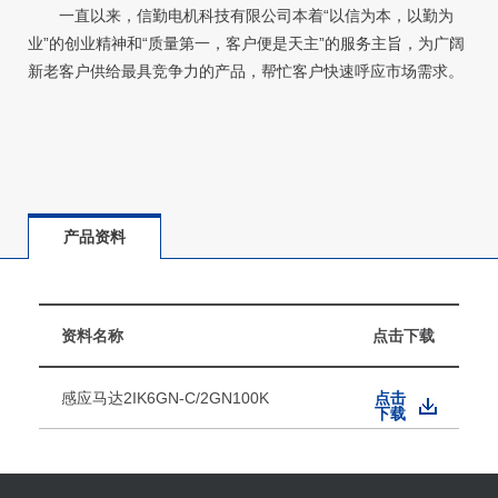
一直以来，信勤电机科技有限公司本着“以信为本，以勤为
业”的创业精神和“质量第一，客户便是天主”的服务主旨，为广阔
新老客户供给最具竞争力的产品，帮忙客户快速呼应市场需求。
产品资料
资料名称
点击下载
感应马达2IK6GN-C/2GN100K
点击
下载