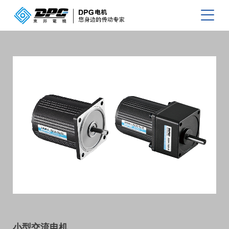
小型交流电机