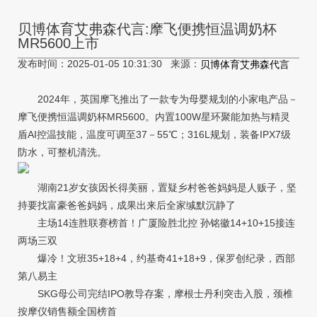
贝博体育艾弗森代言:摩飞便携恒温调奶杯
MR5600上市
发布时间：2025-01-05 10:31:30 来源：
贝博体育艾弗森代言
2024年，英国摩飞推出了一款专为母婴规划的小家电产品－
摩飞便携恒温调奶杯MR5600。内置100W星环聚能加热与精灵
盾AI控温技能，温度可调至37－55℃；316L规划，装备IPX7级
防水，可整机清洗。
湖南21岁女孩因长得美丽，置疑乡村爸爸妈妈是人贩子，坚
持要找富豪爸爸妈妈，成果出来后全家缄默沉静了
主场14连胜联赛榜首！广厦险胜北控 孙铭徽14+10+15接连
两场三双
爆冷！文班35+18+4，约基奇41+18+9，保罗创纪录，西部
第八易主
SKG母公司完结IPO教导存案，摩根士丹利突击入股，颈椎
按摩仪销售额全国榜首