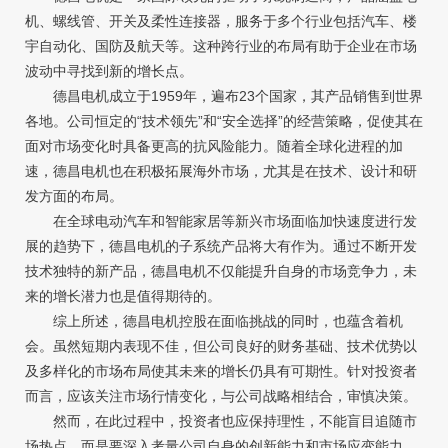
机、螺线管、开关及柔性连接器，服务于多个行业包括汽车、楼
宇自动化、国防及航天等。这种跨行业的布局有助于企业在市场
波动中寻找到新的增长点。
德昌电机成立于1959年，遍布23个国家，其产品销售到世界
各地。公司恒定的“技术领先”和“安全选择”的经营策略，促使其在
面对市场变化时具备更高的抗风险能力。随着全球化进程的加
速，德昌电机也在积极拓展海外市场，尤其是在技术、设计和研
发方面的布局。
在全球电动汽车和智能家居等新兴市场面临加快速度进行发
展的趋势下，德昌电机的子系统产品将大有作为。通过不断开发
技术独特的新产品，德昌电机不仅能提升自身的市场竞争力，未
来的增长潜力也是值得期待的。
综上所述，德昌电机控股在面临挑战的同时，也蕴含着机
会。虽然短期内表现不佳，但公司良好的财务基础、技术优势以
及多样化的市场布局使其未来的增长仍具有可期性。针对投资者
而言，应该关注市场行情变化，与公司战略相结合，审慎决策。
然而，在此过程中，投资者也应保持理性，不能盲目追随市
场热点，而是要深入考量公司自身的创新能力和市场应变能力。