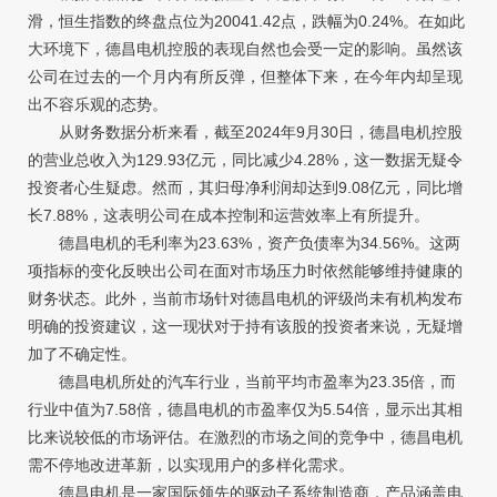
滑，恒生指数的终盘点位为20041.42点，跌幅为0.24%。在如此
大环境下，德昌电机控股的表现自然也会受一定的影响。虽然该
公司在过去的一个月内有所反弹，但整体下来，在今年内却呈现
出不容乐观的态势。
从财务数据分析来看，截至2024年9月30日，德昌电机控股
的营业总收入为129.93亿元，同比减少4.28%，这一数据无疑令
投资者心生疑虑。然而，其归母净利润却达到9.08亿元，同比增
长7.88%，这表明公司在成本控制和运营效率上有所提升。
德昌电机的毛利率为23.63%，资产负债率为34.56%。这两
项指标的变化反映出公司在面对市场压力时依然能够维持健康的
财务状态。此外，当前市场针对德昌电机的评级尚未有机构发布
明确的投资建议，这一现状对于持有该股的投资者来说，无疑增
加了不确定性。
德昌电机所处的汽车行业，当前平均市盈率为23.35倍，而
行业中值为7.58倍，德昌电机的市盈率仅为5.54倍，显示出其相
比来说较低的市场评估。在激烈的市场之间的竞争中，德昌电机
需不停地改进革新，以实现用户的多样化需求。
德昌电机是一家国际领先的驱动子系统制造商，产品涵盖电