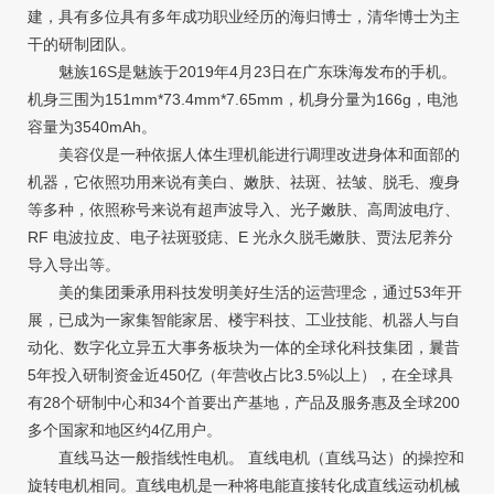
建，具有多位具有多年成功职业经历的海归博士，清华博士为主
干的研制团队。
魅族16S是魅族于2019年4月23日在广东珠海发布的手机。
机身三围为151mm*73.4mm*7.65mm，机身分量为166g，电池
容量为3540mAh。
美容仪是一种依据人体生理机能进行调理改进身体和面部的
机器，它依照功用来说有美白、嫩肤、祛斑、祛皱、脱毛、瘦身
等多种，依照称号来说有超声波导入、光子嫩肤、高周波电疗、
RF 电波拉皮、电子祛斑驳痣、E 光永久脱毛嫩肤、贾法尼养分
导入导出等。
美的集团秉承用科技发明美好生活的运营理念，通过53年开
展，已成为一家集智能家居、楼宇科技、工业技能、机器人与自
动化、数字化立异五大事务板块为一体的全球化科技集团，曩昔
5年投入研制资金近450亿（年营收占比3.5%以上），在全球具
有28个研制中心和34个首要出产基地，产品及服务惠及全球200
多个国家和地区约4亿用户。
直线马达一般指线性电机。 直线电机（直线马达）的操控和
旋转电机相同。直线电机是一种将电能直接转化成直线运动机械