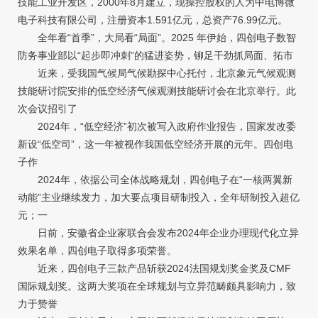
技能工业开发区，2000年8月建立，现操控股权的人为中电博微
电子科技有限公司，注册资本1.591亿元，总资产76.99亿元。
全年看“首季”，大局看“局面”。2025 年伊始，四创电子数智
防务事业部以“起步即冲刺”的猛进姿势，铆足干劲抓局面、拓市
近来，受我国气候局气候勘探中心托付，北京象元气候观测
技能研讨院安排的低空经济气候观测技能研讨会在北京举行。此
次会议招引了
2024年，“低空经济”初次被写入政府作业报告，国家发改委
新设“低空司”，这一年被视作我国低空经济开展的元年。四创电
子作
2024年，依据公司全体战略规划，四创电子在“一核两翼新
动能”主业继续发力，加大要点项目研制投入，全年研制投入超亿
元；一
日前，安徽省企业家联合会发布2024年企业办理现代化立异
效果名单，四创电子取得多项荣誉。
近来，四创电子三款产品斩获2024法国规划奖金奖及CMF
国际规划奖。这两大奖项在全球规划与立异范畴颇具影响力，致
力于赞誉