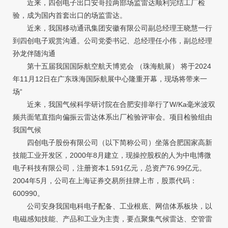
近来，四创电子出口安哥拉两部场监雷达顺利完结工厂检
验，成为国内首套出口的场监雷达。
近来，我国移动通讯集团安徽有限公司副总经理王晓慧一行
到四创电子观赏沟通。公司党委书记、总经理任小伟，副总经理
孙龙伴随沟通
第十五届我国国际航空航天博览会 （珠海航展） 将于2024
年11月12日在广东珠海国际航展中心隆重开幕，现场将带来一
场“
近来，我国气候科学研讨院在合肥安排举行了W/Ka毫米波双
频共面笔直指向偏振云雷达体系出厂检验评审会。项目检验组由
我国气候
四创电子股份有限公司（以下简称公司）坐落合肥国家高新
技能工业开发区，2000年8月建立，现操控股权的人为中电博微
电子科技有限公司，注册资本1.591亿元，总资产76.99亿元。
2004年5月，公司在上海证券交易所挂牌上市，股票代码：
600990。
公司安身我国电科电子配备、工业根底、网信体系板块，以
电磁感知技能、产品和工业为主责，要点聚集气候雷达、空管雷