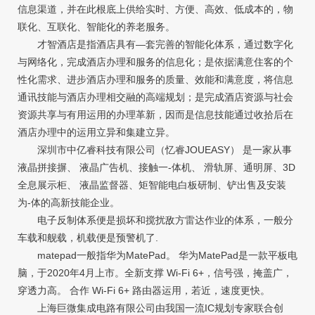
信息渠道，并在此根底上供给实时、方便、高效、低成本的，物
联化、互联化、智能化的养老服务。
才智酒店是指酒店具有—套完善的智能化体系，通过数字化
与网络化，完成酒店办理和服务的信息化；是依据满意住客的个
性化需求、进步酒店办理和服务的质量、效能和满意度，将信息
通讯技能与酒店办理相交融的高端规划；是完成酒店资源与社会
资源共享与有用运用的办理革新，因而是信息技能通过收拾后在
酒店办理中的运用立异和集建立异。
深圳市中亿睿科技有限公司（忆睿JOUEASY） 是一家从事
液晶拼接摒、 液晶广告机、接触一-体机、 滑轨屏、通明屏、3D
全息展示柜、 液晶监督器、矩智能电白板研制、铲出售及安装
为-体的高新技能企业。
电子反制体系便是损坏和搅扰敌方雷达作业的体系，一般分
车载和舰载，机载便是预警机了.
matepad一般指华为MatePad。 华为MatePad是一款平板电
脑，于2020年4月上市。全新支撑 Wi-Fi 6+，信号强，掩盖广，
穿透力高。 合作 Wi-Fi 6+ 路由器运用，若近，速度更快。
上海巨微集成电路有限公司由我国一流IC规划专家联合创