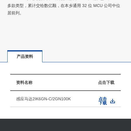
多款类型，累计交给数亿颗，在本乡通用 32 位 MCU 公司中位
居前列。
产品资料
资料名称
点击下载
感应马达2IK6GN-C/2GN100K
点击
下载