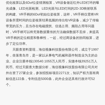
优化核算以及6Dof位姿猜测核算，VR设备做近红外LED灯环的曝
光成像、LED光斑检测、LED光斑与LED灯间的2D-3D映射联系
的构建、VR手柄的6Dof初始位姿核算，这样，VR手柄仅需将VR
设备所需时间的位姿核算结果低频的传出给VR设备，减少了传输
带宽的压力，且当存在电磁搅扰、信道占用、频段占用等问题
时，VR手柄可以终究靠数据重传的方法确保数据不丢掉，来提高
VR手柄的定位精度和鲁棒性，一起，经过两设备的协同核算，进
步了定位功率。
天眼查资料显现，海信视像科技股份有限公司，成立于1997
年，坐落青岛市，是一家以从事电气机械和器件制造业为主的企
业。企业注册本钱130540.1055万人民币，实缴本钱39251万人
民币。经过天眼查大数据分析，海信视像科技股份有限公司共对
外出资了27家企业，参加招投标项目2271次，知识产权方面有商
标信息122条，专利信息5000条，此外企业还具有行政许可52
个。