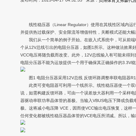
发布时间：2025-04-17 04:32:53 来源：
贝博体育艾弗森代
线性稳压器（Linear Regulator）使用在其线性
并提供热过载保护、安全限流等增值特性，关断模式还能大幅
我们从一个简单的例子开始。在嵌入式系统中，可从前端电源提
个从12V总线引出的电阻分压器，如图1所示。这种做法效果
VCC电压将随负载而改变。此外，12V总线输入有可能未得
电阻分压器不能为运放提供一个用于确保其正确操作的3.3V稳
图1 电阻分压器采用12V总线 反馈环路调整串联电阻器R1的
此类可变电阻器可利用一个线所示。线性稳压器使一个双极
说，如需构建反馈环路，可由一个误差放大器利用一个采样电阻
器驱动串联功率晶体管的基极。当输入VBUS电压下降或负载
极。这将减小电压降 VCE，因而使VCC输出电压恢复，这样一
任何变化都被线性稳压器晶体管的VCE电压所消减。所以，输