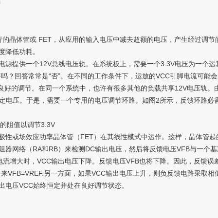
言
区域内运行的晶体管或 FET，从应用的输入电压中减去超额的电压，产生经
度降低功耗。
供一个12V总线电压轨。在系统板上，需要一个3.3V电压为一个运算
好吗？回答常常是“否”。在不同的工作条件下，运放的VCC引脚电流可能
到良好的调节。在同一个系统中，也许有很多其他的负载共享12V电压轨
定电压。于是，需要一个专用的电压调节环路。如图2所示，反馈环路必需调
阻值以调节3.3V
性或场效应功率晶体管（FET）在其线性模式中运作。这样，晶体管起
器网络（RA和RB）来检测DC输出电压，然后将反馈电压VFB与一个基
电流增大时，VCC输出电压下降。反馈电压VFB也将下降。因此，反馈
来VFB=VREF.另一方面，如果VCC输出电压上升，则负反馈电路采取相似
出电压VCC始终恒定并处在良好调节状态。