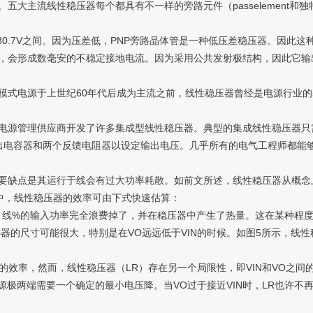
主流线性稳压器每个都具有不一样的旁路元件（passelement和
0.7V之间。因为压差低，PNP旁路晶体管是一种低压差稳压器。因此这
低，会形成数毫安的不稳定接地电流。因为采用公共发射极结构，因此它
式电源于上世纪60年代后成为主流之前，线性稳压器曾经是电源行业的
理供应商开发了许多集成型线性稳压器。典型的集成线性稳压器只需要VI
出电容器和两个反馈电阻器以设定输出电压。几乎所有的电气工程师都能
缺点是其运行于线会有过大功率耗散。如前文所述，线性稳压器从概念
该场合中，线性稳压器的效率可由下式快速估算：
，线%的输入功率完全浪费掉了，并在稳压器中产生了热量。这在某种程度
的尺寸可能很大，特别是在VO远远低于VIN的时候。如图5所示，线性稳
效率，然而，线性稳压器（LR）存在另一个局限性，即VIN和VO之间
极两端需要一个确定的最小电压降。当VO过于接近VIN时，LR也许不再