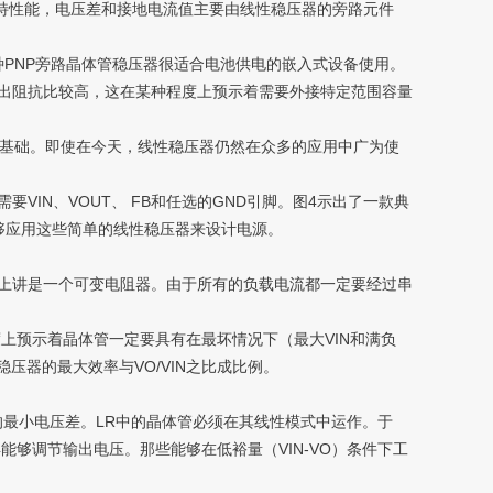
独特性能，电压差和接地电流值主要由线性稳压器的旁路元件
种PNP旁路晶体管稳压器很适合电池供电的嵌入式设备使用。
输出阻抗比较高，这在某种程度上预示着需要外接特定范围容量
基础。即使在今天，线性稳压器仍然在众多的应用中广为使
N、VOUT、 FB和任选的GND引脚。图4示出了一款典
够应用这些简单的线性稳压器来设计电源。
上讲是一个可变电阻器。由于所有的负载电流都一定要经过串
上预示着晶体管一定要具有在最坏情况下（最大VIN和满负
压器的最大效率与VO/VIN之比成比例。
的最小电压差。LR中的晶体管必须在其线性模式中运作。于
能够调节输出电压。那些能够在低裕量（VIN-VO）条件下工