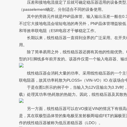
压差和接地电流值定了后就可确定稳压器适用的设备类型。五大
（passelement确定。分别适合不同的设备使用。
其中的旁路元件就是PNP晶体管。输入输出压差一般在0.3
不过它大接地电流会缩短电池的寿另外，PNP晶体管增益较
和等效串联电阻（ESR电容才干够稳定工作。
长期以来，线性稳压器一直得到业界的广泛采用。在开关模
用。
除了简单易用之外，线性稳压器还拥有其他的性能优势。电源管
型的3引脚线多年前开发的。该器件仅需一个输入电容器、输
线性稳压器会消耗大量的功率。采用线性稳压器的一个主要
联电阻器，故其功率耗散为PLOSS=（VIN-VO）IO.在
于是在图1所示的例子中，当输入为12V且输出为3.3V时
载）处理其功率/热耗散的热能力。因此，线性稳压器及其散热器
另一方面，线性稳压器可以在VO接近VIN的情况下有很高的
是，其在双极型晶体管的集电极至发射极两端或FET的漏极至源
作的线性稳压器被称为低压差稳压器（LDO）。