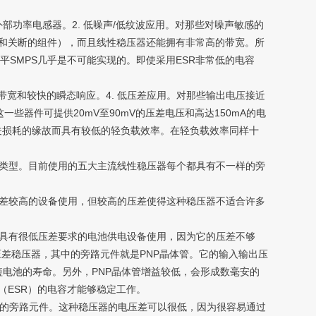
功率电感器。2. 低噪声/低纹波应用。对那些对噪声敏感的
和关断的组件），而且线性稳压器还能拥有非常高的带宽。所
声水平SMPS几乎是不可能实现的。即使采用ESR非常低的电容
宽和较快的瞬态响应。4. 低压差应用。对那些输出电压接近
，这一些器件可提供20mV至90mV的压差电压和高达150mA的电
C开关损耗的缘故而具有较低的轻负载效率。在轻负载效率同样十
设备类型。目前使用的五大主流线性稳压器每个都具有不一样的旁
差较高的设备使用，但较高的压差使得这种稳压器不适合许多
具有很低压差要求的电池供电设备使用，因为它的压差不够
压差稳压器，其中的旁路元件就是PNP晶体管。它的输入输出压
短电池的寿命。另外，PNP晶体管增益较低，会形成数毫安的
（ESR）的电容才能够稳定工作。
它的旁路元件。这种稳压器的电压差可以很低，因为很容易通过