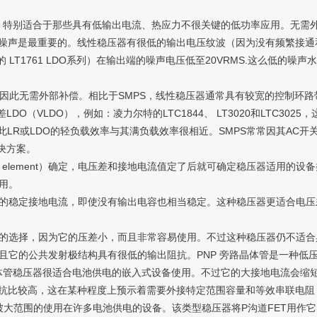
，特别适合于那些具有低输出电流、热应力不很关键的低功率应用。无需外部
噪声是最重要的。线性稳压器有很低的输出电压纹波（因为没有频繁接通
LT1761 LDO系列）在输出端的噪声电压低至20VRMS.这么低的噪
此无需外部补偿。相比于SMPS，线性稳压器通常具有较宽的控制环路带
O（VLDO），例如：凌力尔特的LTC1844、 LT3020和LTC3025
，因此LR或LDO的轻负载效率与其满负载效率很相近。SMPS常常因其A
决方案。
element）确定，电压差和接地电流值定了后就可确定稳压器适用的
使用。
的稳定接地电流，即使没有输出电容也相当稳定。这种稳压器更适合电压
的选择，因为它的压差小，而且非常容易使用。不过这种稳压器仍不适合
且它的公共发射极结构具有很低的输出阻抗。PNP 旁路晶体管是一种低
旁路晶体管稳压器很适合电池供电的嵌入式设备使用。不过它的大接地电流会缩
抗比较高，这在某种程度上预示着需要外接特定范围容量和等效串联电阻
大范围的使用在许多电池供电的设备。该类型稳压器将P沟道FET用作