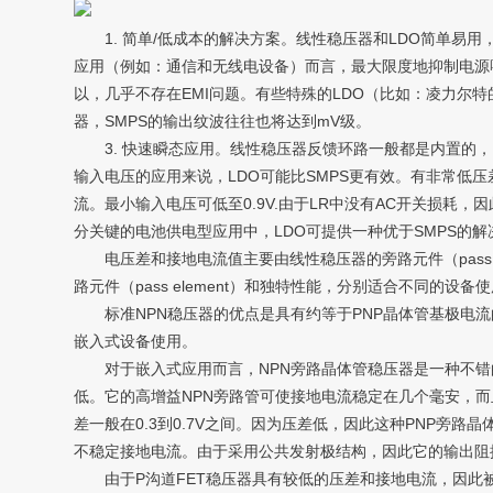
1. 简单/低成本的解决方案。线性稳压器和LDO简单易用
应用（例如：通信和无线电设备）而言，最大限度地抑制电源
以，几乎不存在EMI问题。有些特殊的LDO（比如：凌力尔特的 
器，SMPS的输出纹波往往也将达到mV级。
3. 快速瞬态应用。线性稳压器反馈环路一般都是内置的，因
输入电压的应用来说，LDO可能比SMPS更有效。有非常低压差LD
流。最小输入电压可低至0.9V.由于LR中没有AC开关损耗
分关键的电池供电型应用中，LDO可提供一种优于SMPS的解
电压差和接地电流值主要由线性稳压器的旁路元件（pass 
路元件（pass element）和独特性能，分别适合不同的设备
标准NPN稳压器的优点是具有约等于PNP晶体管基极电流
嵌入式设备使用。
对于嵌入式应用而言，NPN旁路晶体管稳压器是一种不错
低。它的高增益NPN旁路管可使接地电流稳定在几个毫安，而
差一般在0.3到0.7V之间。因为压差低，因此这种PNP
不稳定接地电流。由于采用公共发射极结构，因此它的输出阻
由于P沟道FET稳压器具有较低的压差和接地电流，因此被