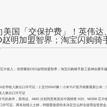
向美国「交保护费」！英伟达、
O赵明加盟智界；淘宝闪购骑
言
芯片收入；传荣耀前CEO赵明加盟智界；淘宝闪购骑手新工装神似赛车
在华收入换出口许可证；2.交付6042辆！小米YU7首月销量最新公布；
华收入换出口许可证
，英伟达、AMD 分别同意将其在中国销售 H20、MI308 芯片收入的
口许可证。两名知情人士称，特朗普政府尚未决定怎么样去使用这笔资金