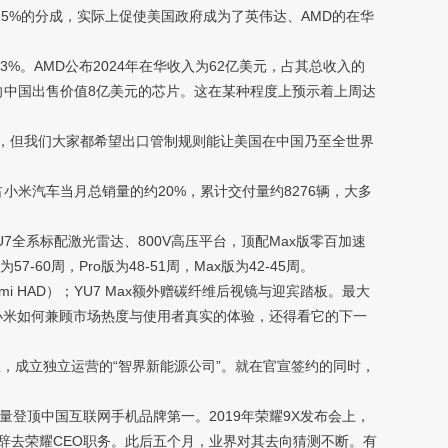
5%的分成，实际上促使美国政府成为了英伟达、AMD的在华
。AMD公布2024年在华收入为62亿美元，占其总收入的
将向中国出售价值8亿美元的芯片。这在某种程度上预示着上周达
了，但我们大家都希望出口管制规则能让美国在中国乃至全世界
，占小米汽车当月总销量的约20%，累计交付量约8276辆，大多
YU7全系标配激光雷达、800V高压平台，顶配Max版零百加速
60周，Pro版为48-51周，Max版为42-45周。
 HAD）；YU7 Max额外赠碳纤维后视镜与迎宾踏板。最大
小米如何兼顾市场热度与使用者真实的体验，还得看它的下一
队，成立独立运营的“智界新能源公司”。就在官宣签约的同时，
量登顶中国互联网手机品牌第一。2019年荣耀9X发布会上，
因辞去荣耀CEO职务。此后五个月，业界对其去向猜测不断。有