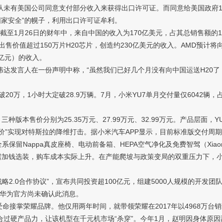
未有美国公司同意支付部分收入来获得出口许可证。而同意给美国政府1
国家安全”的幌子，利用出口许可证牟利。
月26日的财年中，来自中国的收入为170亿美元，占其总销售额的13%
售价值超过150万片H20芯片，创造约230亿美元的收入。AMD预计
4亿元）的收入。
达发言人在一份声明中称，“虽然我们已好几个月没有向中国运送H20
）
单破20万，1小时大定破28.9万辆。7月，小米YU7单月交付量仅6042辆
版本售价分别为25.35万元、27.99万元、32.99万元。产品层面，
低价”实现对特斯拉的降维打击。据小米汽车APP显示，目前标准版交付周期为57-
Nappa真皮座椅、电动前备箱、HEPA空气净化及免费智驾（Xiaomi
，需加钱选装，购车成本实际上升。在产能爬坡与政策变局的双重压力下，
.0合作协议”，宣布共同投资超100亿元，组建5000人规模的开发团
，华为官方尚未确认此消息。
命接掌荣耀品牌。他仅用两年时间，就带领荣耀在2017年以4968万台销
合过硬产品力，让该机型在千元机市场“杀穿”。今年1月，赵明因身体原