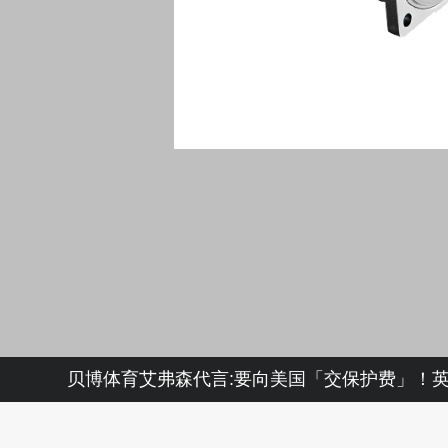
贝博体育艾弗森代言:要向美国「交保护费」！英