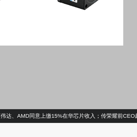
伟达、AMD同意上缴15%在华芯片收入；传荣耀前CE