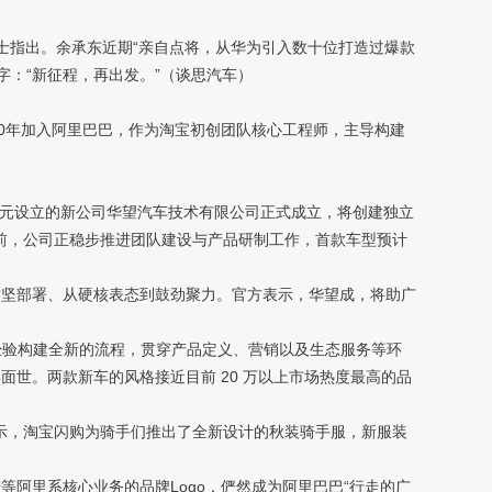
士指出。余承东近期“亲自点将，从华为引入数十位打造过爆款
：“新征程，再出发。”（谈思汽车）
0年加入阿里巴巴，作为淘宝初创团队核心工程师，主导构建
5 亿元设立的新公司华望汽车技术有限公司正式成立，将创建独立
目前，公司正稳步推进团队建设与产品研制工作，首款车型预计
攻坚部署、从硬核表态到鼓劲聚力。官方表示，华望成，将助广
经验构建全新的流程，贯穿产品定义、营销以及生态服务等环
面世。两款新车的风格接近目前 20 万以上市场热度最高的品
示，淘宝闪购为骑手们推出了全新设计的秋装骑手服，新服装
阿里系核心业务的品牌Logo，俨然成为阿里巴巴“行走的广