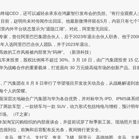
端CEO，还可以减轻余承东在鸿蒙智行发布会的负担。”有行业观察人
目前，赵明尚未对传闻作出回应。他最新微博停留在5月，内容只有七个字
里内外平台状态显示为“退隐江湖”。对此，阿里暂无回应。
，曾任阿里巴巴集团合伙人，后于2023年退出合伙人职务。他于200
年入选阿里巴巴合伙人团队，并于2023年退出。
效的工作风格被内部誉为“码神”。（新浪科技）
车来投资，股权比例将不超过 30%。3 月 18 日，由广汽集团投资 1
华为战略合作的重要载体，打造面向 30 万元级高端市场的创新产品。
汽集团在 8 月 8 日举行了华望项目开发攻关动员会，从战略解读到
每个人的荣耀。
层次地融合广汽集团与华为各自优势，并对标华为 IPD、IPMS体系
两款车型，一款轿车与一款 SUV，动力形式包括纯电与增程，预计明年
市场。（IT之家）
参加淘宝闪购组织的内部座谈会，并提前试穿了秋季新工装。现场照片显
也很到位，前胸和后背配有反光条，夜间骑行更安全。
、盒马、饿了么、支付宝、夸克、飞猪、阿里云、高德地图、盒马、大麦等