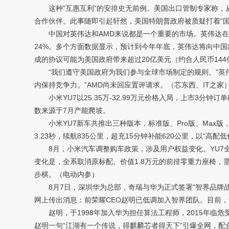
这种“互惠互利”的安排史无前例。美国出口管制专家称，从
合作伙伴。此事随即引起轩然，美国特朗普政府被质疑打着“
中国对英伟达和AMD来说都是一个重要的市场。英伟达在截至1
24%。多个方面数据显示，预计到今年年底，英伟达将向中国出
成的协议可能为美国政府带来超过20亿美元（约合人民币14
“我们遵守美国政府为我们参与全球市场制定的规则。”英伟
内保持竞争力。”AMD尚未回应置评请求。（芯东西、IT之家
小米YU7以25.35万-32.99万元价格入局，上市3分钟订
数来源于7月产能爬坡。
小米YU7新车共推出三种版本，标准版、Pro版、Max版，三种
3.23秒，续航835公里，超充15分钟补能620公里，以“高配
8月，小米汽车调整购车政策，涉及用户权益变化。YU7全系保留
变化是，全系取消原标配、价值1.8万元的前排零重力座椅
步棋。（电动内参）
8月7日，深圳华为总部，奇瑞与华为正式签署“智界品牌战略2
网上传出消息：前荣耀CEO赵明已低调加入智界团队。目前
赵明，于1998年加入华为担任算法工程师，2015年临危受
赵明一句“江湖有一个传说，得麒麟芯者得天下”引爆全网，配