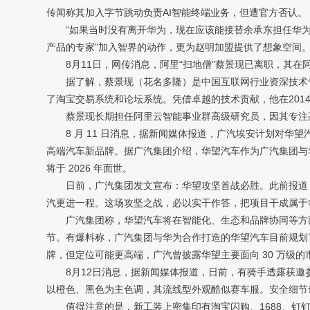
传闻称其加入字节跳动负责AI智能终端业务，但遭官方否认。
“如果当时没有离开华为，现在应该能接替余承东担任华为终
产品的专家”加入智界的动作，更为赵明加盟提供了想象空间。
8月11日，网传消息，阿里“扫地僧”蔡景现已离职，其在阿
据了解，蔡景现（花名多隆）是中国互联网行业资深技术专家
了淘宝交易系统和论坛系统。凭借卓越的技术贡献，他在2014
蔡景现长期担任阿里云智能事业群高级研究员，因其专注高
8 月 11 日消息，据新闻媒体报道，广汽埃安计划对华望汽
高端汽车新品牌。据广汽集团介绍，华望汽车作为广汽集团与
将于 2026 年面世。
日前，广汽集团发文宣布：华望攻坚首战必胜。此前报道，广
汽更进一程。这场攻坚之战，必以实干作答，把项目干成属于
广汽集团称，华望汽车将在智能化、生态和品牌协同等方面深
节。有爆料称，广汽集团与华为合作打造的华望汽车目前规划了
牌，但定位可能更高端，广汽曾披露华望主要面向 30 万级的
8月12日消息，据新闻媒体报道，日前，有骑手透露获邀
以橙色、黑色为主色调，其流线型外观酷似赛车服。安全细节
值得注意的是，新工装上密集印有淘宝闪购、1688、钉钉