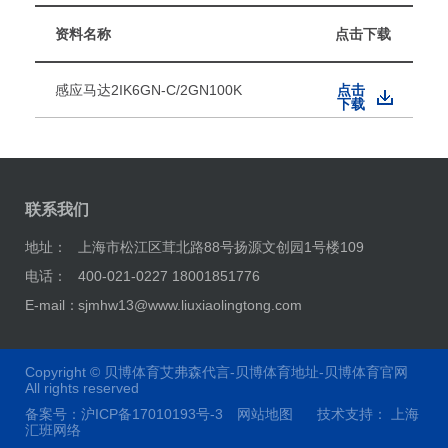
资料名称
点击下载
感应马达2IK6GN-C/2GN100K
点击
下载
联系我们
地址：
上海市松江区茸北路88号扬源文创园1号楼109
电话：
400-021-0227 18001851776
E-mail：
sjmhw13@www.liuxiaolingtong.com
Copyright ©
贝博体育艾弗森代言-贝博体育地址-贝博体育官网
All rights reserved
备案号：
沪ICP备17010193号-3
网站地图
技术支持：
上海
汇班网络