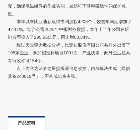
壳，确保电磁组件的作业功能，且还可下降电磁组件的保护难
度。
本年以来比亚迪新取得专利授权4208个，较去年同期增加了
42.11%。结合公司2025年中报财务数据，本年上半年公司在研
制方面投入了295.96亿元，同比增50.84%。
经过天眼查大数据分析，比亚迪股份有限公司共对外出资了
108家企业，参加招投标项目1001次；产业线条；此外企业还具
有行政许可154个。
以上内容为证券之星据揭露信息收拾，由AI算法生成（网信
算备240019号），不构成出资主张。
产品资料