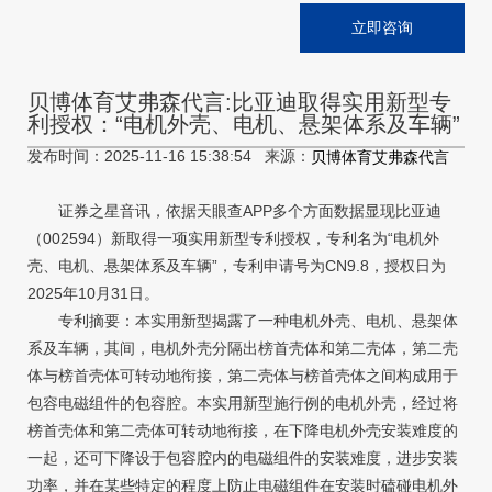
立即咨询
贝博体育艾弗森代言:比亚迪取得实用新型专
利授权：“电机外壳、电机、悬架体系及车辆”
发布时间：2025-11-16 15:38:54 来源：
贝博体育艾弗森代言
证券之星音讯，依据天眼查APP多个方面数据显现比亚迪
（002594）新取得一项实用新型专利授权，专利名为“电机外
壳、电机、悬架体系及车辆”，专利申请号为CN9.8，授权日为
2025年10月31日。
专利摘要：本实用新型揭露了一种电机外壳、电机、悬架体
系及车辆，其间，电机外壳分隔出榜首壳体和第二壳体，第二壳
体与榜首壳体可转动地衔接，第二壳体与榜首壳体之间构成用于
包容电磁组件的包容腔。本实用新型施行例的电机外壳，经过将
榜首壳体和第二壳体可转动地衔接，在下降电机外壳安装难度的
一起，还可下降设于包容腔内的电磁组件的安装难度，进步安装
功率，并在某些特定的程度上防止电磁组件在安装时磕碰电机外