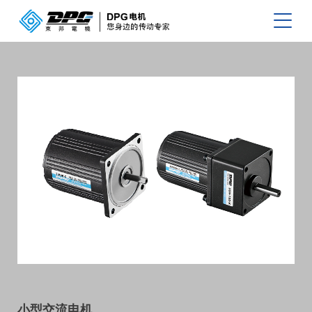
小型交流电机