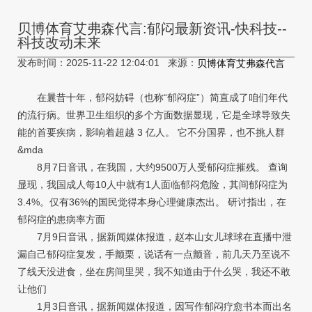
贝博体育艾弗森代言:郁闷最新资讯-快科技--
科技改动未来
发布时间：2025-11-22 12:04:01 来源：
贝博体育艾弗森代言
在曩昔十年，郁闷妨碍（也称“郁闷症”）简直成了咱们年代
的流行病。世界卫生组织的多个方面数据显现，它是全球导致失
能的首要疾病，影响着超越 3 亿人。 它不分国界，也不挑人群
&mda
8月7日音讯，在我国，大约9500万人受郁闷症摧残。 查询
显现，我国成人每10人中就有1人面临郁闷危险，其间郁闷症为
3.4%。仅有36%的国民觉得本身心理健康杰出。 研讨指出，在
郁闷症的患病率方面
7月9日音讯，据新闻媒体报道，赵本山女儿球球在直播中泄
漏自己郁闷症复发，手颤栗，说话有一点颤音，前几天乃至说不
了线天没进食，坐在房间里哭，我不知道由于什么哭，我还不敢
让他们
1月3日音讯，据新闻媒体报道，因写作郁闷疗愈书本而出名