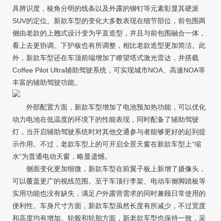
具辨识度，棱角分明的线条以及外露的铆钉等元素彰显其硬派
SUV的定位。新款车型的变化大多数表现在细节部位，前包围两
侧由老款的上翘式设计变为平直造型，并且与前包围融合一体，
看上去更协调。下护板也有所调整，相比老款造型更加简洁。此
外，新款车型还在车顶前端增加了瞭望塔式激光雷达，并搭载
Coffee Pilot Ultra辅助驾驶系统，可实现城市NOA、高速NOA等
丰富的辅助驾驶功能。
外部配置方面，新款车型增加了电池预加热功能，可以优化
动力电池在低温度的环境下的性能表现，同时配备了辅助驾驶
灯，当开启辅助驾驶系统时对其他交通参与者能够更好的起到提
示作用。不过，老款车型上的可开启全景天窗在新款车型上“缩
水”为普通电动天窗，略显遗憾。
侧面变化更加细微，新款车型在前翼子板上新增了摄像头，
可以覆盖更广的视线范围。至于车顶行李架、电动车侧脚踏板等
实用功能也没有缺失，满足户外露营需求的同时兼顾日常使用的
便利性。车身尺寸方面，新款车型虽然长度有所减少，不过宽度
和高度均有增加。轮毂和轮胎方面，新老款车型也保持一致，采