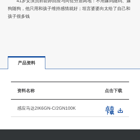
41岁女演员郭碧婷回应与向佐分居两地：不用嫁鸡随鸡、嫁
狗随狗，他只用和孩子维持感情就好；坦言婆婆向太给了自己和
孩子很多钱
产品资料
资料名称
点击下载
感应马达2IK6GN-C/2GN100K
点击
下载