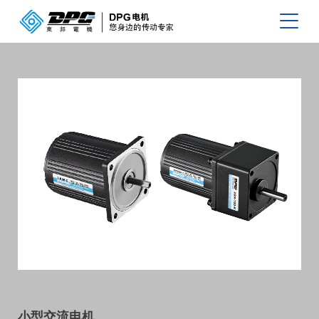
小型交流电机