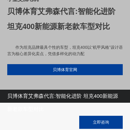
贝博体育艾弗森代言:智能化进阶
坦克400新能源新老款车型对比
作为坦克品牌最具个性的车型，坦克400以“机甲风格”设计语
言为核心差异化卖点，凭借多样化的动力配
贝博体育官网
贝博体育艾弗森代言:智能化进阶 坦克400新能源
新老款车型对比
立即咨询