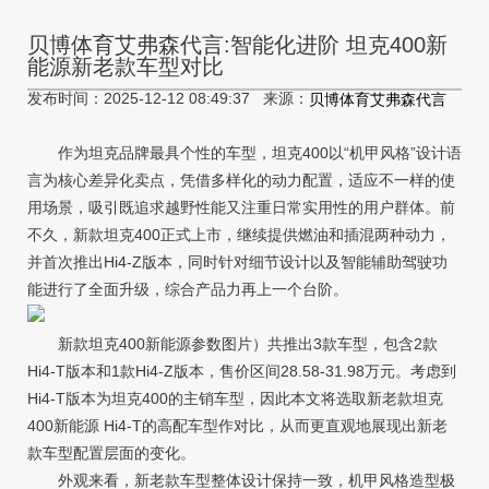
贝博体育艾弗森代言:智能化进阶 坦克400新
能源新老款车型对比
发布时间：2025-12-12 08:49:37 来源：
贝博体育艾弗森代言
作为坦克品牌最具个性的车型，坦克400以“机甲风格”设计语
言为核心差异化卖点，凭借多样化的动力配置，适应不一样的使
用场景，吸引既追求越野性能又注重日常实用性的用户群体。前
不久，新款坦克400正式上市，继续提供燃油和插混两种动力，
并首次推出Hi4-Z版本，同时针对细节设计以及智能辅助驾驶功
能进行了全面升级，综合产品力再上一个台阶。
新款坦克400新能源参数图片）共推出3款车型，包含2款
Hi4-T版本和1款Hi4-Z版本，售价区间28.58-31.98万元。考虑到
Hi4-T版本为坦克400的主销车型，因此本文将选取新老款坦克
400新能源 Hi4-T的高配车型作对比，从而更直观地展现出新老
款车型配置层面的变化。
外观来看，新老款车型整体设计保持一致，机甲风格造型极