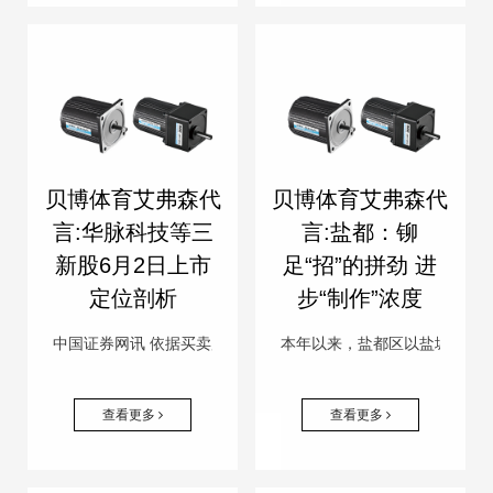
贝博体育艾弗森代
贝博体育艾弗森代
言:华脉科技等三
言:盐都：铆
新股6月2日上市
足“招”的拼劲 进
定位剖析
步“制作”浓度
中国证券网讯 依据买卖所公告，华脉科技、江苏雷利、延江股份将
本年以来，盐都区以盐城国家高
查看更多
查看更多