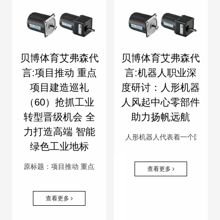
贝博体育艾弗森代
贝博体育艾弗森代
言:项目推动 重点
言:机器人职业深
项目建造巡礼
度研讨：人形机器
（60）抢抓工业
人风起中心零部件
转型晋级机会 全
助力扬帆远航
力打造高端 智能
人形机器人代表着一个国家的
绿色工业地标
原标题：项目推动 重点项目建造巡礼（60）抢抓工业转型晋级机
查看更多
查看更多